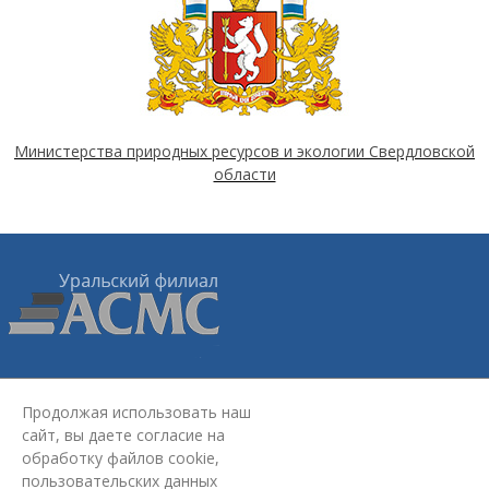
Министерства природных ресурсов и экологии Свердловской
области
Уральский филиал АСМС:
620075, г. Екатеринбург,
ул.
Продолжая использовать наш
Красноармейская, стр. 4Б, 2 этаж
сайт, вы даете согласие на
+7 (343) 363-03-30
обработку файлов cookie,
omd@ufasms.ru
пользовательских данных