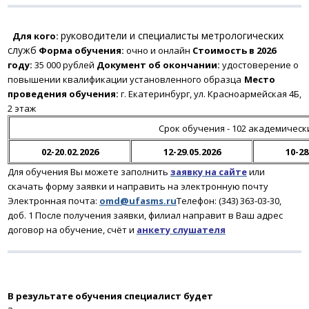
руководители и специалисты метрологических
Для кого:
служб
Форма обучения:
очно и онлайн
Стоимость в 2026
году:
35 000 рублей
Документ об окончании:
удостоверение о
повышении квалификации установленного образца
Место
проведения обучения:
г. Екатеринбург, ул. Красноармейская 4Б,
2 этаж
Срок обучения - 102 академическ
02-20.02.2026
12-29.05.2026
10-28
Для обучения Вы можете заполнить
заявку на сайте
или
скачать форму заявки и направить на электронную почту
Электронная почта:
omd@ufasms.ru
Телефон: (343) 363-03-30,
доб. 1
После получения заявки
, филиал направит в Ваш адрес
договор на обучение, счёт и
анкету слушателя
В результате обучения
специалист будет