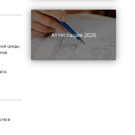
Аттестация 2026
ной среды,
ипов
рга,
тв) в