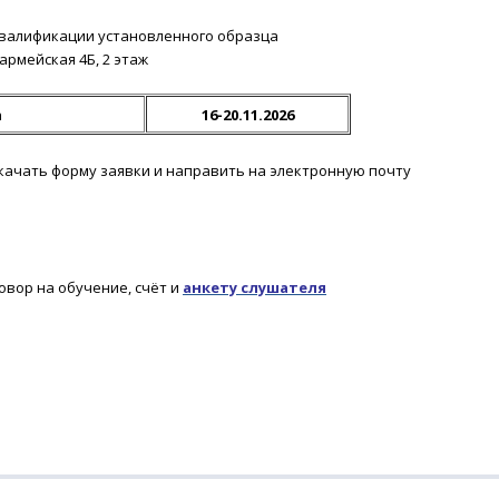
валификации установленного образца
оармейская 4Б, 2 этаж
а
16-20.11.2026
скачать форму заявки и направить на электронную почту
овор на обучение, счёт и
анкету слушателя