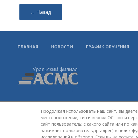
← Назад
ГЛАВНАЯ
НОВОСТИ
ГРАФИК ОБУЧЕНИЯ
Уральский филиал АСМС:
Продолжая использовать наш сайт, вы даете 
620075, г. Екатеринбург,
местоположении; тип и версия ОС; тип и верс
ул. Красноармейская, стр. 4Б, 2 этаж
сайт пользователь; с какого сайта или по ка
+7 (343) 363-03-30
нажимает пользователь; ip-адрес) в целях ф
omd@ufasms.ru
исследований и обзоров. Если вы не хотите,