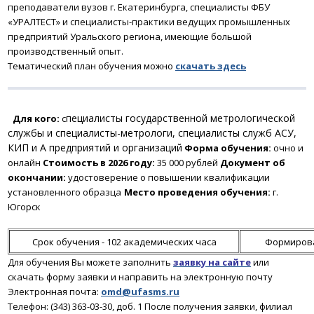
преподаватели вузов г. Екатеринбурга, специалисты ФБУ
«УРАЛТЕСТ» и специалисты-практики ведущих промышленных
предприятий Уральского региона, имеющие большой
производственный опыт.
Тематический план обучения можно
скачать
здесь
пециалисты государственной метрологической
Для кого:
с
службы и специалисты-метрологи, специалисты служб АСУ,
КИП и А предприятий и организаций
Форма обучения:
очно и
онлайн
Стоимость в 2026 году:
35 000 рублей
Документ об
окончании:
удостоверение о повышении квалификации
установленного образца
Место проведения обучения:
г.
Югорск
Срок обучения - 102 академических часа
Формирова
Для обучения Вы можете заполнить
заявку на сайте
или
скачать форму заявки и направить на электронную почту
Электронная почта:
omd@ufasms.ru
Телефон: (343) 363-03-30, доб. 1
После получения заявки
, филиал