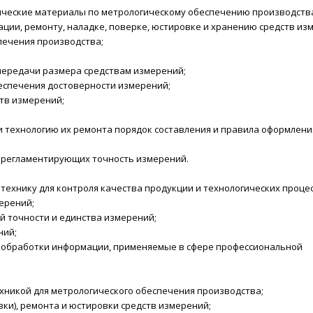
ические материалы по метрологическому обеспечению производств
ации, ремонту, наладке, поверке, юстировке и хранению средств из
печения производства;
 передачи размера средствам измерений;
беспечения достоверности измерений;
ств измерений;
и технологию их ремонта порядок составления и правила оформлени
, регламентирующих точность измерений.
ехнику для контроля качества продукции и технологических процес
мерений;
й точности и единства измерений;
ний;
 обработки информации, применяемые в сфере профессиональной
хникой для метрологического обеспечения производства;
ки), ремонта и юстировки средств измерений;