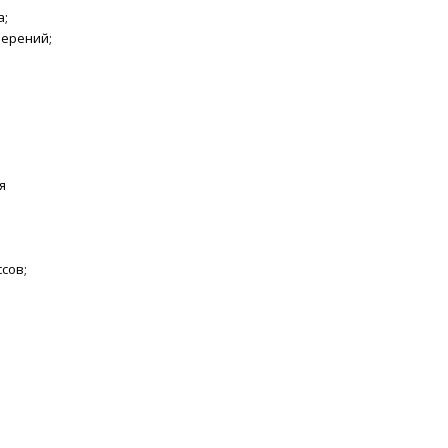
а;
мерений;
я
сов;