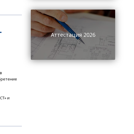
-
Аттестация 2026
в
обретение
СТ» и