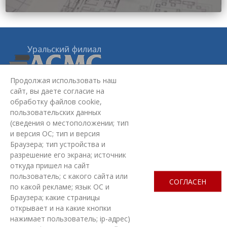
Продолжая использовать наш
сайт, вы даете согласие на
обработку файлов cookie,
Уральский филиал АСМС:
620075, г. Екатеринбург,
ул.
пользовательских данных
Красноармейская, стр. 4Б, 2 этаж
(сведения о местоположении; тип
+7 (343) 363-03-30
и версия ОС; тип и версия
omd@ufasms.ru
Браузера; тип устройства и
разрешение его экрана; источник
МЫ В СОЦСЕТЯХ
откуда пришел на сайт
пользователь; с какого сайта или
СОГЛАСЕН
по какой рекламе; язык ОС и
Браузера; какие страницы
открывает и на какие кнопки
ЗАДАТЬ ВОПРОС
нажимает пользователь; ip-адрес)