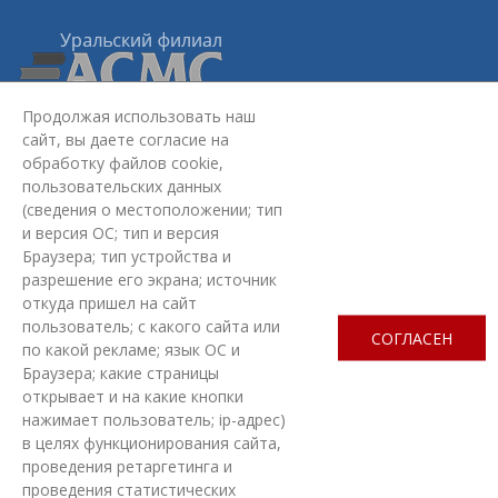
Продолжая использовать наш
сайт, вы даете согласие на
Уральский филиал АСМС:
620075, г. Екатеринбург,
ул.
обработку файлов cookie,
Красноармейская, стр. 4Б, 2 этаж
пользовательских данных
+7 (343) 363-03-30
(сведения о местоположении; тип
omd@ufasms.ru
и версия ОС; тип и версия
Браузера; тип устройства и
МЫ В СОЦСЕТЯХ
разрешение его экрана; источник
откуда пришел на сайт
пользователь; с какого сайта или
СОГЛАСЕН
по какой рекламе; язык ОС и
Браузера; какие страницы
открывает и на какие кнопки
ЗАДАТЬ ВОПРОС
нажимает пользователь; ip-адрес)
в целях функционирования сайта,
проведения ретаргетинга и
СОЗДАНИЕ САЙТА
— НОВЫЙ САЙТ
проведения статистических