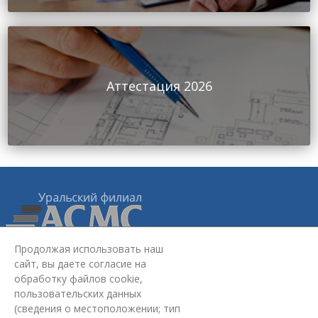
Аттестация 2026
Продолжая использовать наш
сайт, вы даете согласие на
Уральский филиал АСМС:
620075, г. Екатеринбург,
ул.
обработку файлов cookie,
Красноармейская, стр. 4Б, 2 этаж
пользовательских данных
+7 (343) 363-03-30
(сведения о местоположении; тип
omd@ufasms.ru