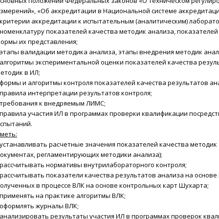
сновных положений Федеральных законов «О техническом регулиро
змерений», «Об аккредитации в Национальной системе аккредитаци
 критерии аккредитации к испытательным (аналитическим) лаборат
 номенклатуру показателей качества методик анализа, показателей
ормы их представления;
 этапы валидации методика анализа, этапы внедрения методик анал
 алгоритмы экспериментальной оценки показателей качества резул
етодик в ИЛ;
 формы и алгоритмы контроля показателей качества результатов ан
 правила интерпретации результатов контроля;
 требования к внедряемым ЛИМС;
 правила участия ИЛ в программах проверки квалификации посред
спытаний.
меть:
 устанавливать расчетные значения показателей качества методик а
окументах, регламентирующих методики анализа);
 рассчитывать нормативы внутрилабораторного контроля;
 рассчитывать показатели качества результатов анализа на основе
олученных в процессе ВЛК на основе контрольных карт Шухарта;
 применять на практике алгоритмы ВЛК;
 оформлять журналы ВЛК;
 анализировать результаты участия ИЛ в программах проверок ква