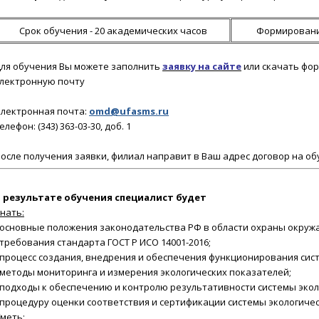
Срок обучения - 20 академических часов
Формировани
ля обучения Вы можете заполнить
заявку на сайте
или скачать фор
лектронную почту
лектронная почта:
omd@ufasms.ru
елефон: (343) 363-03-30, доб. 1
осле получения заявки
, филиал направит в Ваш адрес договор на об
 результате обучения
специалист будет
нать:
 основные положения законодательства РФ в области охраны окру
 требования стандарта ГОСТ Р ИСО 14001-2016;
 процесс создания, внедрения и обеспечения функционирования сис
 методы мониторинга и измерения экологических показателей;
 подходы к обеспечению и контролю результативности системы эко
 процедуру оценки соответствия и сертификации системы экологиче
меть: