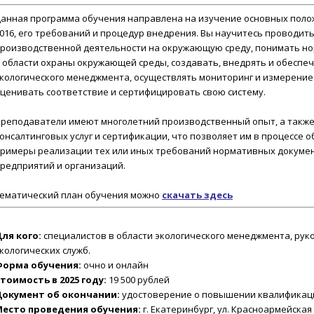
анная программа обучения направлена на изучение основных полож
016, его требований и процедур внедрения. Вы научитесь проводит
роизводственной деятельности на окружающую среду, понимать н
 области охраны окружающей среды, создавать, внедрять и обесп
кологического менеджмента, осуществлять мониторинг и измерение 
ценивать соответствие и сертифицировать свою систему.
реподаватели имеют многолетний производственный опыт, а также
онсалтинговых услуг и сертификации, что позволяет им в процессе 
римеры реализации тех или иных требований нормативных докуме
редприятий и организаций.
ематический план обучения можно
скачать
здесь
ля кого:
специалистов в области экологического менеджмента, рук
кологических служб.
Форма обучения:
очно и онлайн
тоимость в 2025 году:
19 500 рублей
Документ об окончании:
удостоверение о повышении квалификац
Место проведения обучения:
г. Екатеринбург, ул. Красноармейская 