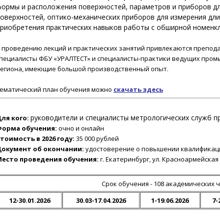
ормы и расположения поверхностей, параметров и приборов д
оверхностей, оптико-механических приборов для измерения дл
риобретения практических навыков работы с обширной номенкл
 проведению лекций и практических занятий привлекаются преподав
пециалисты ФБУ «УРАЛТЕСТ» и специалисты-практики ведущих про
егиона, имеющие большой производственный опыт.
ематический план обучения можно
скачать
здесь
руководители и специалисты метрологических служб п
ля кого:
Форма обучения:
очно и онлайн
тоимость в 2026 году:
35 000 рублей
Документ об окончании:
удостоверение о повышении квалификац
Место проведения обучения:
г. Екатеринбург, ул. Красноармейская 
Срок обучения - 108 академических 
12-30.01.2026
30.03-17.04.2026
1-19.06.2026
7-