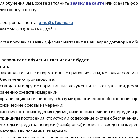
ля обучения Вы можете заполнить
заявку на сайте
или скачать фор
лектронную почту
лектронная почта:
omd@ufasms.ru
елефон: (343) 363-03-30, доб. 1
осле получения заявки
, филиал направит в Ваш адрес договор на об
 результате обучения
специалист будет
нать:
 законодательные и нормативные правовые акты, методические ма
беспечению производства;
 стандарты и другие нормативные документы по эксплуатации, ремон
ранению средств измерений;
 организацию и техническую базу метрологического обеспечения пр
 физические основы измерений;
 систему воспроизведения единиц физических величин и передачи 
 принципы построения, структуру и содержание систем обеспечения
 методы и средства поверки (калибровки) и ремонта средств измере
 методики выполнения измерений;
 назначение и принципы применения средств измерений и технологи